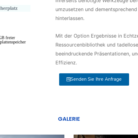
ihrerseits benötigte Werkzeuge berei
cherplatz
umzusetzen und dementsprechend Sp
hinterlassen.
Mit der Option Ergebnisse in Echtz
GB freier
plattenspeicher
Ressourcenbibliothek und tadellose
beeindruckende Präsentationen, und
Effizienz.
Senden Sie Ihre Anfrage
GALERIE