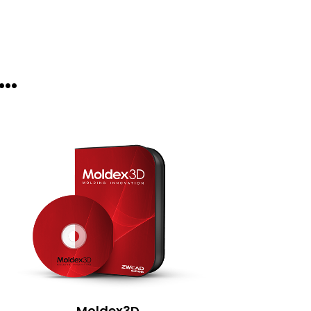
..
Moldex3D