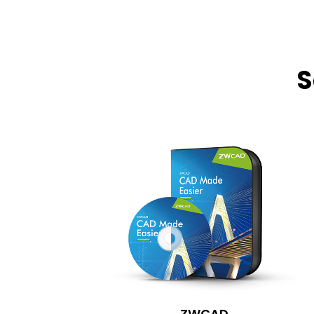
S
ZWCAD