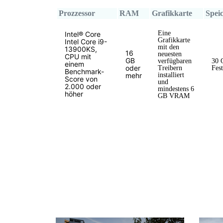
Prozzessor
RAM
Grafikkarte
Spei
Eine
Intel® Core
Grafikkarte
Intel Core i9-
mit den
13900KS,
16
neuesten
CPU mit
GB
verfügbaren
30 
einem
oder
Treibern
Fest
Benchmark-
mehr
installiert
Score von
und
2.000 oder
mindestens 6
höher
GB VRAM